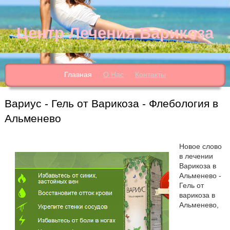
Центр Лечения Варикоза
Главная
О Нас
Контакты
Вариус - Гель от Варикоза - Флебология в
Альменево
Новое слово
в лечении
Варикоза в
Альменево -
Гель от
варикоза в
Альменево,