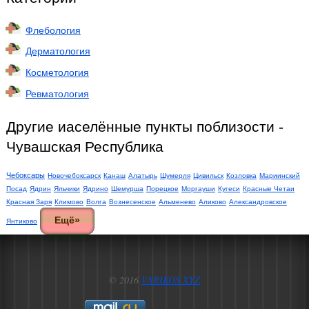
Флебология
Дерматология
Косметология
Ревматология
Другие иаселённые пункты поблизости -
Чувашская Республика
Чебоксары
Новочебоксарск
Канаш
Алатырь
Шумерля
Цивильск
Козловка
Мариинский
Посад
Ядрин
Яльчики
Ядрино
Шемурша
Порецкое
Моргауши
Кугеси
Красные Четаи
Красная Заря
Климово
Волга
Вознесенское
Альменево
Аликово
Александровское
Ещё»
Янтиково
© 2016
VARIKOS.XYZ