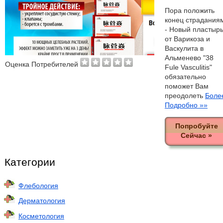
Пора положить
конец страдания
- Новый пластыр
от Варикоза и
Васкулита в
Альменево "38
Оценка Потребителей
Fule Vasculitis"
обязательно
поможет Вам
преодолеть
Боле
Подробно »»
Попробуйте
Сейчас »
Категории
Флебология
Дерматология
Косметология