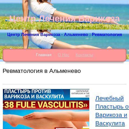
Центр Лечения Варикоза
Центр Лечения Варикоза - Альменево : Ревматология
Главная
О Нас
Контакты
Ревматология в Альменево
Лечебный
Пластырь о
Варикоза и
Васкулита